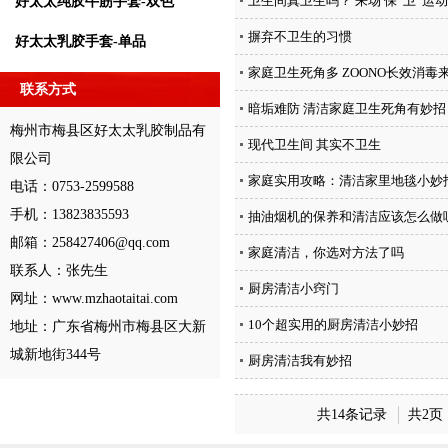
卫生间真卫生吗？ 来场 保“卫”运动
好太太纯胶牛筋手套-双色
摒弃不卫生的习惯
好太太乳胶手套-单品
家庭卫生死角多 ZOONO长效消毒
联系方式
暗垢难防 清洁家庭卫生死角有妙招
梅州市梅县区好太太乳胶制品有
现代卫生间 其实不卫生
限公司
家庭实用攻略：清洁家里地毯小妙
电话：0753-2599588
手机：13823835593
抽油烟机的保养和清洁应该怎么做
邮箱：258427406@qq.com
家庭清洁，你选对方法了吗
联系人：张先生
厨房清洁小窍门
网址：www.mzhaotaitai.com
10个超实用的厨房清洁小妙招
地址：广东省梅州市梅县区大新
城新地街344号
厨房清洁我有妙招
共14条记录
共2页