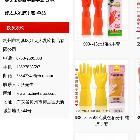
好太太纯胶牛筋手套-双色
好太太乳胶手套-单品
联系方式
梅州市梅县区好太太乳胶制品有
999--45cm植绒手套
6
限公司
电话：0753-2599588
手机：13823835593
邮箱：258427406@qq.com
联系人：张先生
网址：www.mzhaotaitai.com
地址：广东省梅州市梅县区大新
城新地街344号
638--32cm90克黄色佰分佰纯
3
胶手套